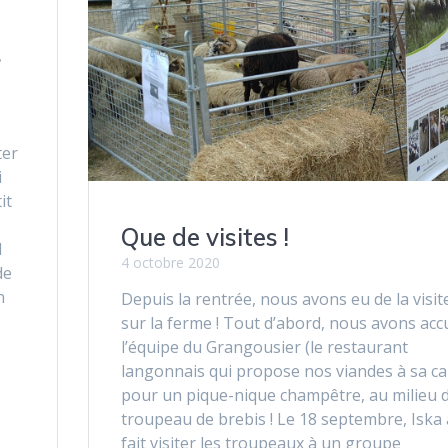
s
ter
i
it
Que de visites !
1
4 octobre 2020
de
n
Depuis la rentrée, nous avons eu de la visit
sur la ferme ! Tout d’abord, nous avons accu
l’équipe du Grangousier (le restaurant
langonnais qui propose nos viandes à sa ca
pour un pique-nique champêtre, au milieu 
troupeau de brebis ! Le 18 septembre, Iska 
fait visiter les troupeaux à un groupe