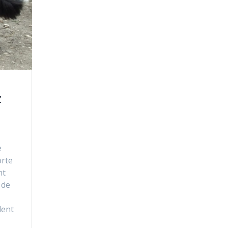
z
e
orte
nt
 de
dent