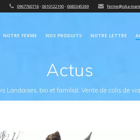
n
0967760716
-
0610122190
-
0683345369
ferme@iska-marin
NOTRE FERME
NOS PRODUITS
NOTRE LETTRE
A
Actus
s Landaises, bio et familial. Vente de colis de vi