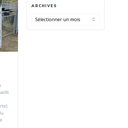
ARCHIVES
Archives
e
eilli
rte)
du
a