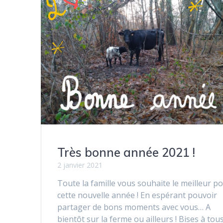
Très bonne année 2021 !
2 janvier 2021
Toute la famille vous souhaite le meilleur p
cette nouvelle année ! En espérant pouvoir
partager de bons moments avec vous… A
bientôt sur la ferme ou ailleurs ! Bises à tous