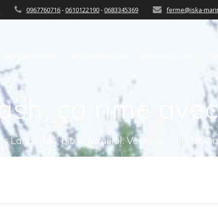
n
0967760716
-
0610122190
-
0683345369
ferme@iska-marin
NOTRE FERME
NOS PRODUITS
NOTRE LETTRE
A
ash, ça rime ave
s Landaises, bio et familial. Vente de colis de vi