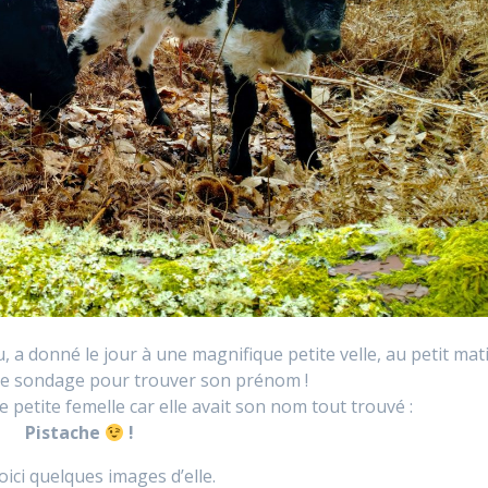
 a donné le jour à une magnifique petite velle, au petit mati
s de sondage pour trouver son prénom !
 petite femelle car elle avait son nom tout trouvé :
Pistache
!
oici quelques images d’elle.