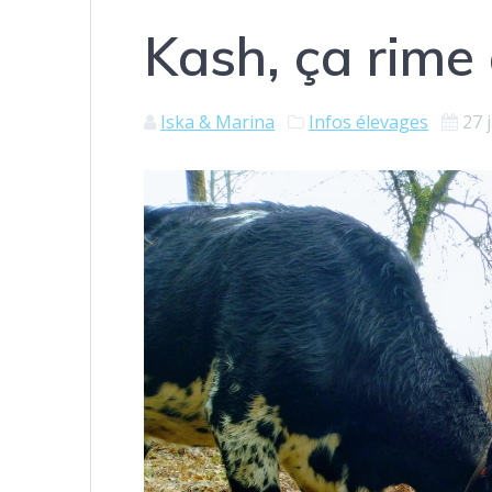
Kash, ça rime
Iska & Marina
Infos élevages
27 