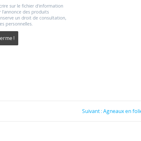
rire sur le fichier d'information
r l’annonce des produits
serve un droit de consultation,
es personnelles.
Article
Suivant :
Agneaux en folie
suivant
: