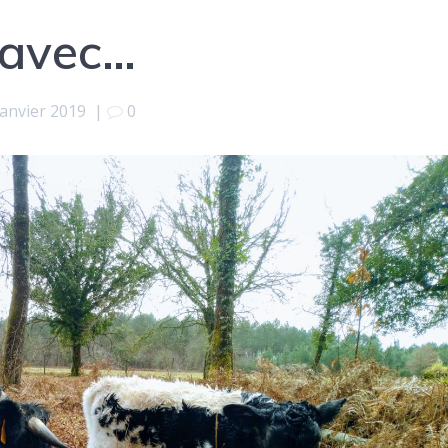
 avec…
janvier 2019
|
0