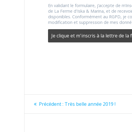
En validant le formulaire, j’accepte de m’insc
de La Ferme d'Iska & Marina, et de recevoi
disponibles. Conformément au RGPD, je con
modification et suppression de mes donné
Navigation
Article
Précédent :
Très belle année 2019 !
précédent
de
:
l’article