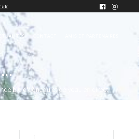
a.fr
CTUALITÉS
CONTACT
AMIS ET PARTENAIRES
c…
ande bio d'agneau et de veau en direct.
Recherche