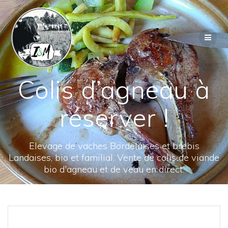
Passer
au
contenu
Colis d’agneau à
réserver !
Elevage de vaches Bordelaises et brebis
Landaises, bio et familial. Vente de colis de viande
bio d'agneau et de veau en direct.