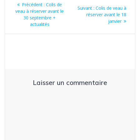
Navigation
Article
Précédent :
Colis de
Article
Suivant :
Colis de veau à
de
précédent
veau à réserver avant le
suivant
réserver avant le 18
:
30 septembre +
:
janvier
l’article
actualités
Laisser un commentaire