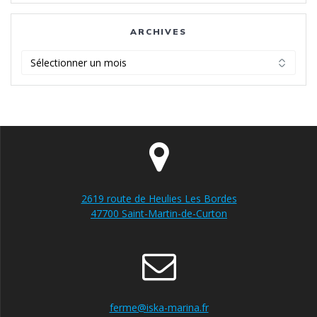
ARCHIVES
Archives
2619 route de Heulies Les Bordes
47700 Saint-Martin-de-Curton
ferme@iska-marina.fr